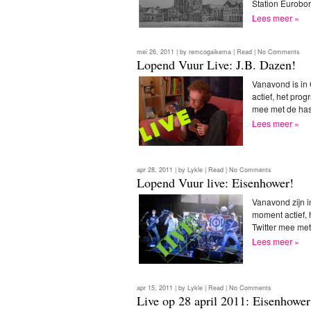
Station Eurobo
Lees meer »
mei 26, 2011 | by
remcogaikema
|
Read
|
No Comments
Lopend Vuur Live: J.B. Dazen!
Vanavond is in 
actief, het pro
mee met de ha
Lees meer »
apr 28, 2011 | by
Lykle
|
Read
|
No Comments
Lopend Vuur live: Eisenhower!
Vanavond zijn i
moment actief, 
Twitter mee me
Lees meer »
apr 15, 2011 | by
Lykle
|
Read
|
No Comments
Live op 28 april 2011: Eisenhower