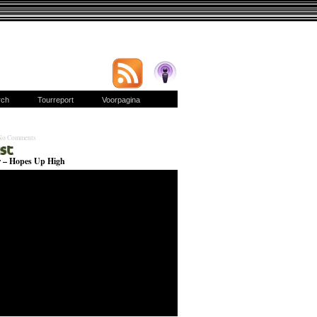
rch
Tourreport
Voorpagina
No Comments
 – Hopes Up High