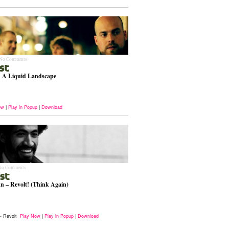
No Comments
: A Liquid Landscape
ow
|
Play in Popup
|
Download
No Comments
n – Revolt! (Think Again)
- Revolt
Play Now
|
Play in Popup
|
Download