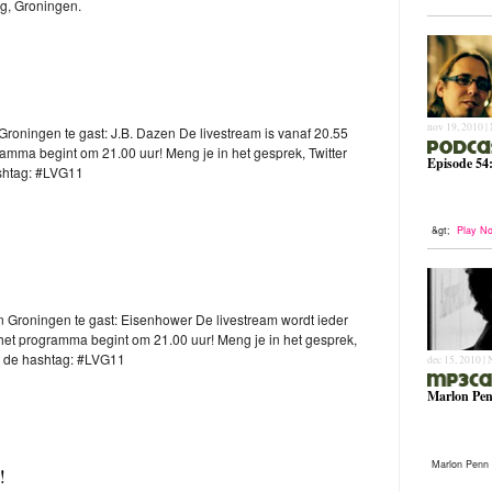
rg, Groningen.
nov 19, 2010 |
Groningen te gast: J.B. Dazen De livestream is vanaf 20.55
gramma begint om 21.00 uur! Meng je in het gesprek, Twitter
Episode 54
shtag: #LVG11
&gt;
Play N
n Groningen te gast: Eisenhower De livestream wordt ieder
het programma begint om 21.00 uur! Meng je in het gesprek,
t de hashtag: #LVG11
dec 15, 2010 |
Marlon Pen
Marlon Penn 
!