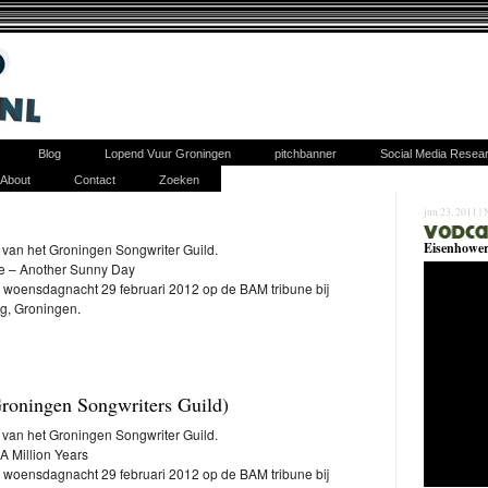
Blog
Lopend Vuur Groningen
pitchbanner
Social Media Resea
About
Contact
Zoeken
jun 23, 2011 |
Eisenhower
 van het Groningen Songwriter Guild.
me – Another Sunny Day
oensdagnacht 29 februari 2012 op de BAM tribune bij
rg, Groningen.
Groningen Songwriters Guild)
 van het Groningen Songwriter Guild.
A Million Years
oensdagnacht 29 februari 2012 op de BAM tribune bij