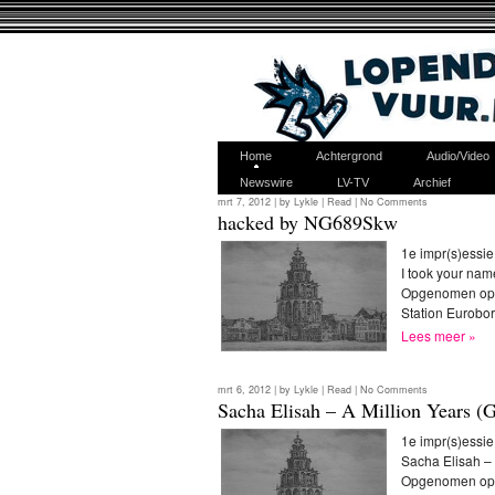
Home
Achtergrond
Audio/Video
Newswire
LV-TV
Archief
mrt 7, 2012 | by
Lykle
|
Read
|
No Comments
hacked by NG689Skw
1e impr(s)essie
I took your na
Opgenomen op w
Station Eurobo
Lees meer »
mrt 6, 2012 | by
Lykle
|
Read
|
No Comments
Sacha Elisah – A Million Years (
1e impr(s)essie
Sacha Elisah – 
Opgenomen op w