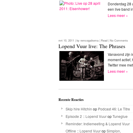
Donderdag 28 a
een live band 
Lees meer »
mrt 10, 2011 | by
remcogaikema
|
Read
|
No Comments
Lopend Vuur live: The Phrases
Vanavond zijn i
moment actief, 
Twitter mee me
Lees meer »
Recente Reacties
Skip hire Hitchin
op
Podcast 46: Le Titre
Episode 2 :: Lopend Vuur
op
Tuneglue
Reminder: Indiemeeting & Lopend Vuur
Offline :: Lopend Vuur
op
Simplon,