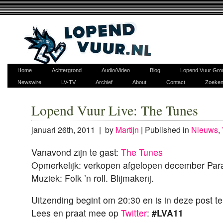
Home
Achtergrond
Audio/Video
Blog
Lopend Vuur Gro
Newswire
LV-TV
Archief
About
Contact
Zoeke
Lopend Vuur Live: The Tunes
januari 26th, 2011 | by
Martijn
|
Published in
Nieuws
,
Vanavond zijn te gast:
The Tunes
Opmerkelijk: verkopen afgelopen december Para
Muziek: Folk ’n roll. Blijmakerij.
Uitzending begint om 20:30 en is in deze post te
Lees en praat mee op
Twitter
:
#LVA11