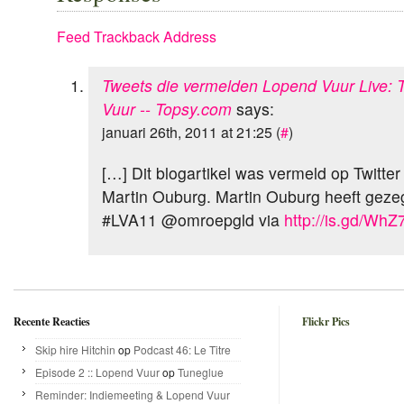
Feed
Trackback Address
Tweets die vermelden Lopend Vuur Live: 
Vuur -- Topsy.com
says:
januari 26th, 2011 at 21:25 (
#
)
[…] Dit blogartikel was vermeld op Twitte
Martin Ouburg. Martin Ouburg heeft geze
#LVA11 @omroepgld via
http://is.gd/WhZ
Recente Reacties
Flickr Pics
Skip hire Hitchin
op
Podcast 46: Le Titre
Episode 2 :: Lopend Vuur
op
Tuneglue
Reminder: Indiemeeting & Lopend Vuur