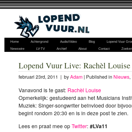
Home
Achtergrond
Audio/Video
Blog
Lopend Vuur Gro
Newswire
LV-TV
Archief
About
Contact
Zoeke
Lopend Vuur Live: Rachèl Louise
februari 23rd, 2011 | by
Adam
|
Published in
Nieuws
,
Vanavond is te gast:
Rachèl Louise
Opmerkelijk: gestudeerd aan het Musicians Insti
Muziek: Singer-songwriter beïnvloed door bijvo
begint rondom 20:30 en is in deze post te zien.
Lees en praat mee op
Twitter
:
#LVa11