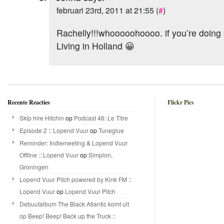
februari 23rd, 2011 at 21:55 (
#
)
Rachelly!!!whooooohoooo. if you’re doing
Living in Holland 😀
Recente Reacties
Flickr Pics
Skip hire Hitchin
op
Podcast 46: Le Titre
Episode 2 :: Lopend Vuur
op
Tuneglue
Reminder: Indiemeeting & Lopend Vuur
Offline :: Lopend Vuur
op
Simplon,
Groningen
Lopend Vuur Pitch powered by Kink FM ::
Lopend Vuur
op
Lopend Vuur Pitch
Debuutalbum The Black Atlantic komt uit
op Beep! Beep! Back up the Truck ::