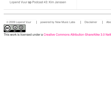
Lopend Vuur
op
Podcast 43: Kim Janssen
|
|
|
© 2009 Lopend Vuur
powered by New Music Labs
Disclaimer
Abo
This work is licensed under a
Creative Commons Attribution-ShareAlike 3.0 Net