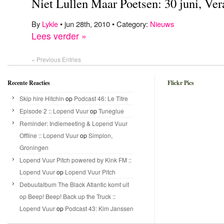
Niet Lullen Maar Poetsen: 30 juni, Ve
By
Lykle
• jun 28th, 2010 • Category:
Nieuws
Lees verder »
« Previous Entries
Recente Reacties
Flickr Pics
Skip hire Hitchin
op
Podcast 46: Le Titre
Episode 2 :: Lopend Vuur
op
Tuneglue
Reminder: Indiemeeting & Lopend Vuur
Offline :: Lopend Vuur
op
Simplon,
Groningen
Lopend Vuur Pitch powered by Kink FM ::
Lopend Vuur
op
Lopend Vuur Pitch
Debuutalbum The Black Atlantic komt uit
op Beep! Beep! Back up the Truck ::
Lopend Vuur
op
Podcast 43: Kim Janssen