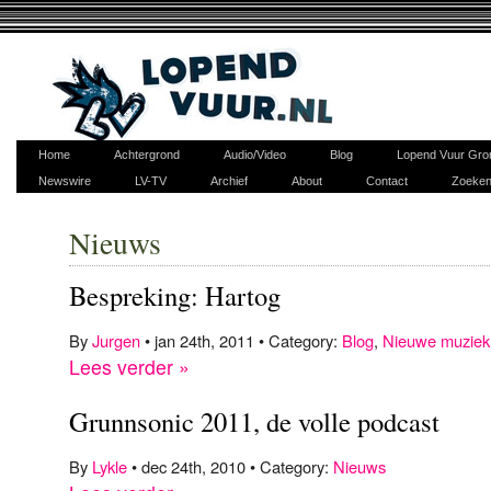
Home
Achtergrond
Audio/Video
Blog
Lopend Vuur Gro
Newswire
LV-TV
Archief
About
Contact
Zoeke
Nieuws
Bespreking: Hartog
By
Jurgen
• jan 24th, 2011 • Category:
Blog
,
Nieuwe muziek
Lees verder »
Grunnsonic 2011, de volle podcast
By
Lykle
• dec 24th, 2010 • Category:
Nieuws